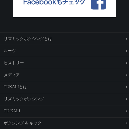
リ
ズ
ミ
ッ
ク
ボ
ク
シ
ン
グ
と
は
ル
ー
ツ
ヒ
ス
ト
リ
ー
メ
デ
ィ
ア
T
U
K
A
L
I
と
は
リ
ズ
ミ
ッ
ク
ボ
ク
シ
ン
グ
T
U
K
A
L
I
ボ
ク
シ
ン
グ
&
キ
ッ
ク