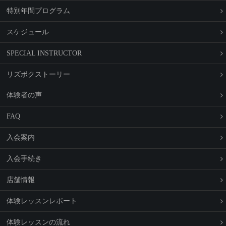
特
別
年
間
プ
ロ
グ
ラ
ム
ス
ケ
ジ
ュ
ー
ル
S
P
E
C
I
A
L
I
N
S
T
R
U
C
T
O
R
リ
ズ
ボ
ク
ス
ト
ー
リ
ー
体
験
者
の
声
F
A
Q
入
会
案
内
入
会
手
続
き
店
舗
情
報
体
験
レ
ッ
ス
ン
レ
ポ
ー
ト
体
験
レ
ッ
ス
ン
の
流
れ