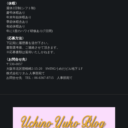
〈休暇〉
週休2日制(シフト制)
慶弔休暇あり
年末年始休暇あり
季節休暇含あり
有給休暇あり
年に1度のハワイ研修あり(7日間)
〈応募方法〉
下記宛に履歴書を送付下さい。
書類選考後、ご連絡させて頂きます。
※応募書類は返却いたしかねます。
〈お問合せ先〉
〒530-0057
大阪市北区曽根崎2-15-20 SWINGうめだビル地下１F
株式会社リタム 人事部宛て
お問合せ先 TEL：06-6367-8715 人事部宛て