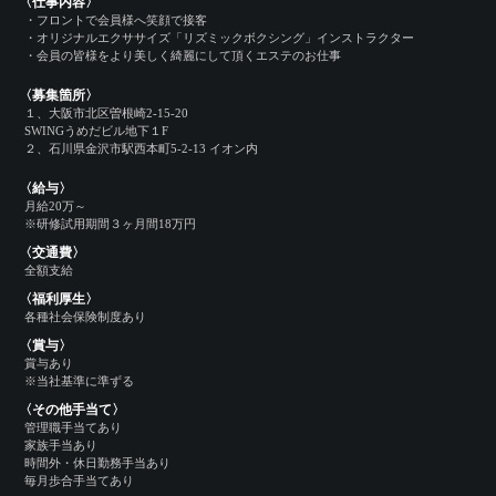
〈仕事内容〉
・フロントで会員様へ笑顔で接客
・オリジナルエクササイズ「リズミックボクシング」インストラクター
・会員の皆様をより美しく綺麗にして頂くエステのお仕事
〈募集箇所〉
１、大阪市北区曽根崎2-15-20
SWINGうめだビル地下１F
２、石川県金沢市駅西本町5-2-13 イオン内
〈給与〉
月給20万～
※研修試用期間３ヶ月間18万円
〈交通費〉
全額支給
〈福利厚生〉
各種社会保険制度あり
〈賞与〉
賞与あり
※当社基準に準ずる
〈その他手当て〉
管理職手当てあり
家族手当あり
時間外・休日勤務手当あり
毎月歩合手当てあり