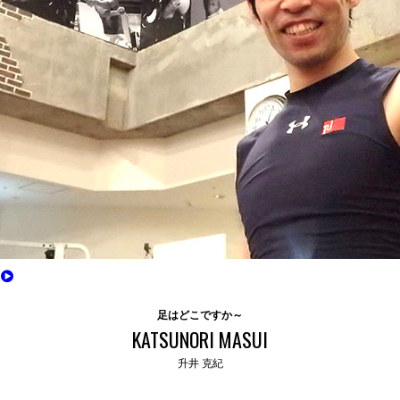
足はどこですか～
KATSUNORI MASUI
升井 克紀