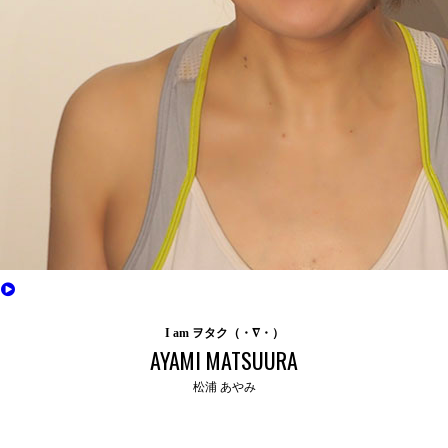
I am ヲタク（・∇・）
AYAMI MATSUURA
松浦 あやみ